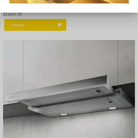
ACCESORIO LEONE IX/A/30″ ELICA PRF0135517A
$
24,631.07
Comprar