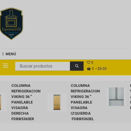
Saltar
al
contenido
ExpansionDi
MENÚ
0
0
$0.00
COLUMNA
COLUMNA
R
REFRIGERACION
REFRIGERACION
VI
VIKING 36 ”
VIKING 36 ”
A
PANELABLE
PANELABLE
I
VISAGRA
VISAGRA
R
DERECHA
IZQUIERDA
FDBB5363ER
FDBB5363EL