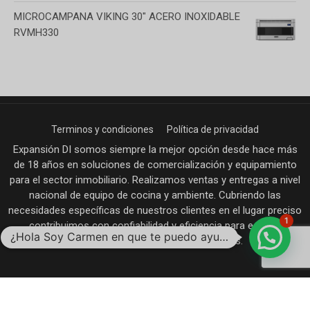
MICROCAMPANA VIKING 30" ACERO INOXIDABLE
RVMH330
Terminos y condiciones
Política de privacidad
Expansión DI somos siempre la mejor opción desde hace más
de 18 años en soluciones de comercialización y equipamiento
para el sector inmobiliario. Realizamos ventas y entregas a nivel
nacional de equipo de cocina y ambiente. Cubriendo las
necesidades específicas de nuestros clientes en el lugar preciso
1
contribuimos con confiabilidad y eficiencia para equipar
¿Hola Soy Carmen en que te puedo ayudar?
desarrollos de vivienda, hoteles y más.