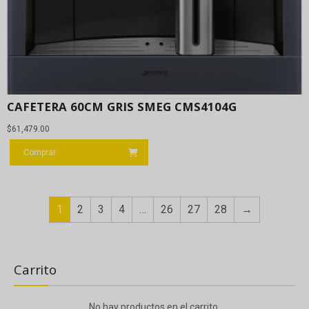
CAFETERA 60CM GRIS SMEG CMS4104G
$
61,479.00
Comprar
1
2
3
4
…
26
27
28
→
Carrito
No hay productos en el carrito.