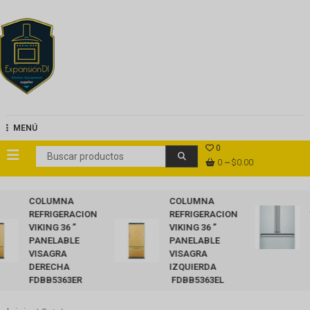
ExpansionDi
MENÚ
0
0
$0.00
COLUMNA
COLUMNA
R
REFRIGERACION
REFRIGERACION
V
VIKING 36 ”
VIKING 36 ”
A
PANELABLE
PANELABLE
I
VISAGRA
VISAGRA
R
DERECHA
IZQUIERDA
FDBB5363ER
FDBB5363EL