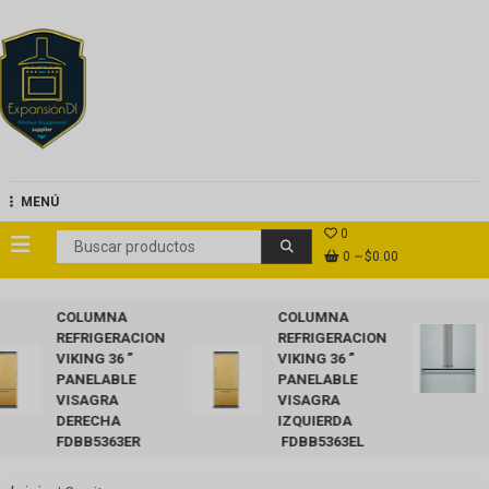
Saltar
al
contenido
ExpansionDi
MENÚ
0
0
$0.00
COLUMNA
COLUMNA
REFRIGERACION
REFRIGERACION
VIKING 36 ”
VIKING 36 ”
PANELABLE
PANELABLE
VISAGRA
VISAGRA
DERECHA
IZQUIERDA
FDBB5363ER
FDBB5363EL