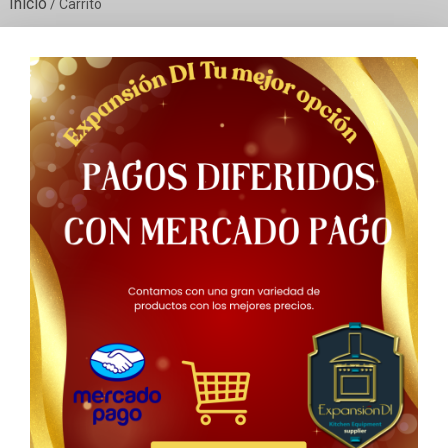
Inicio
/ Carrito
Carrito
Tu carrito está vacío.
Volver a la tienda
Productos
COLUMNA REFRIGERACION VIKING 36 "
PANELABLE VISAGRA DERECHA FDBB5363ER