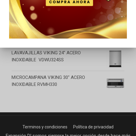
COLUMNA REFRIGERACION VIKING 36 "
PANELABLE VISAGRA IZQUIERDA
FDBB5363EL
REFRIGERADOR VIKING 36" ACERO
INOXIDABLE RVFFR336SS
LAVAVAJILLAS VIKING 24" ACERO
INOXIDABLE VDWU324SS
MICROCAMPANA VIKING 30" ACERO
INOXIDABLE RVMH330
Terminos y condiciones
Política de privacidad
Expansión DI somos siempre la mejor opción desde hace más